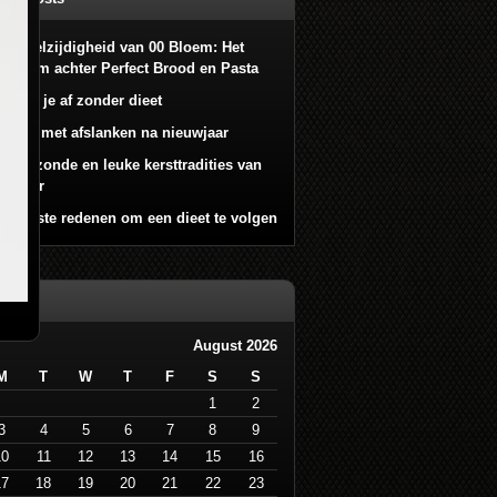
De veelzijdigheid van 00 Bloem: Het
Geheim achter Perfect Brood en Pasta
Zo val je af zonder dieet
Begin met afslanken na nieuwjaar
De gezonde en leuke kersttradities van
dit jaar
De juiste redenen om een dieet te volgen
endar
August 2026
M
T
W
T
F
S
S
1
2
3
4
5
6
7
8
9
10
11
12
13
14
15
16
17
18
19
20
21
22
23